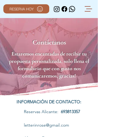
RESERVA HOY
Contáctanos
Estaremos encantadas de recibir tu
propuesta personalizada, solo llena el
formulario que con gusto nos
comunicaremos, gracias!
INFORMACIÓN
DE CONTACTO:
Reservas Alicante:
693813357
letterinrose@gmail.com