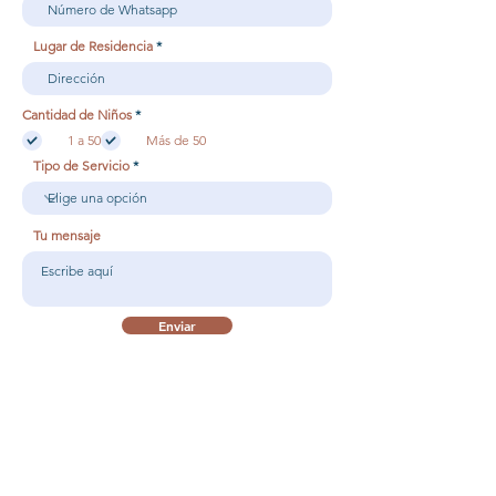
Lugar de Residencia
O
Cantidad de Niños
*
b
1 a 50
l
Más de 50
i
Tipo de Servicio
g
a
t
o
r
i
Tu mensaje
o
Enviar